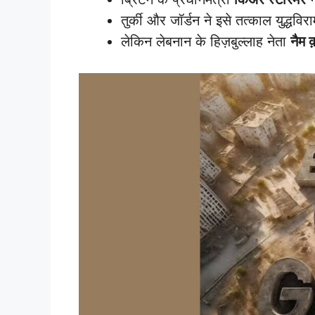
तुर्की और जॉर्डन ने इसे तत्काल युद्ध
लेकिन लेबनान के हिज़बुल्लाह नेता
नैम 