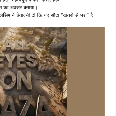
विराम का अवसर बताया।
क़ासिम
ने चेतावनी दी कि यह सौदा “खतरों से भरा” है।