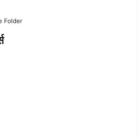
re Folder
स