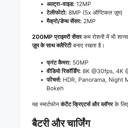
अल्ट्रा-वाइड:
12MP
टेलीफोटो:
8MP (5x ऑप्टिकल ज़ूम)
मैक्रो/डेप्थ सेंसर:
2MP
200MP प्राइमरी सेंसर
कम रोशनी में भी शानद
ज़ूम के साथ क्लैरिटी
बनाए रखता है।
फ्रंट कैमरा:
50MP
वीडियो रिकॉर्डिंग:
8K @30fps, 4K 
फीचर्स:
HDR, Panorama, Night M
Bokeh
यह स्मार्टफोन
कंटेंट क्रिएटर्स और व्लॉगर
के लिए
बैटरी और चार्जिंग