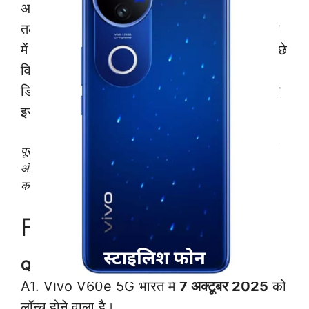
अगर आप एक कैमरा-केंद्रित मिड-रेंज स्मार्टफोन की
तलाश में हैं और Vivo V60e की कीमत आपके बजट
में फिट बैठती है, तो यह डिवाइस आपके लिए सबसे अच्छे
विकल्पों में से एक हो सकता है। इसका आकर्षक
डिज़ाइन, शक्तिशाली कैमरा और लंबी चलने वाली बैटरी
इसे भारतीय बाज़ार में एक आकर्षक विकल्प बनाती है।
पूरी जानकारी पाने के लिए यहाँ
क्लिक करें
और अधिक जानकारी
और टेक्नोलॉजी से जुड़ी ख़बरों के लिए हमारा ब्लॉग
को
follow
करे।
FAQs – Vivo V60e 5G
Q1. Vivo V60e 5G भारत में कब लॉन्च होगा?
A1. Vivo V60e 5G भारत में
7 अक्टूबर 2025
को
लॉन्च होने वाला है।