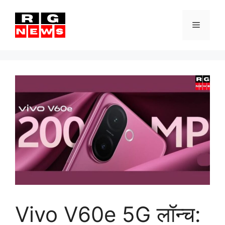
Skip
to
Menu
content
Vivo V60e 5G लॉन्च: