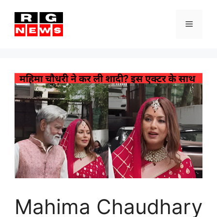
Skip
to
Menu
content
Mahima Chaudhary