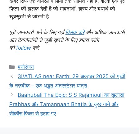
खबर सिर्फ एक वायरल वीडियो तक सीमित नहीं है, बल्कि एक ऐसी
फिल्म की झलक देती है जो भावनाओं, हास्य और यथार्थ को
खूबसूरती से जोड़ती है
पूरी जानकारी पाने के लिए यहाँ
क्लिक करें
और अधिक जानकारी
और टेक्नोलॉजी से जुड़ी ख़बरों के लिए हमारा ब्लॉग
को
follow
करे
Categories
मनोरंजन
3I/ATLAS near Earth: 29 अक्टूबर 2025 को पृथ्वी
के नज़दीक – एक अद्भुत अंतरस्टेलर यात्रा
Baahubali The Epic: S S Rajamouli का खुलासा
Prabhas और Tamannaah Bhatia के कुछ गाने और
सीक्वेंस फिल्म से हटाए गए