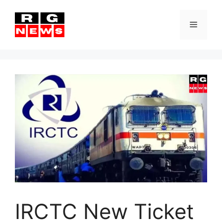
Skip
to
Menu
content
IRCTC New Ticket