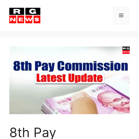
Skip
to
Menu
content
8th Pay