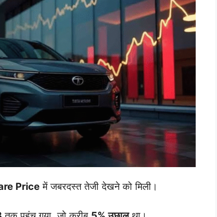
are Price
में जबरदस्त तेजी देखने को मिली।
3
तक पहुंच गया, जो करीब
5% उछाल
था।