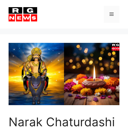
Skip
to
Menu
content
Narak Chaturdashi