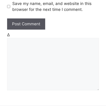
b
Save my name, email, and website in this
s
browser for the next time I comment.
i
t
e
Δ