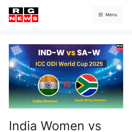
Skip
to
Menu
content
India Women vs