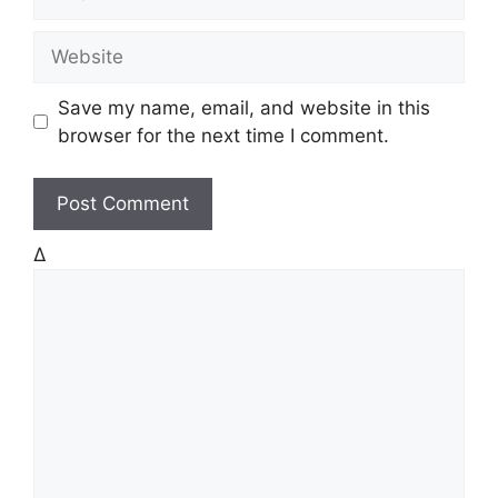
m
a
W
i
e
l
b
Save my name, email, and website in this
s
browser for the next time I comment.
i
t
e
Δ