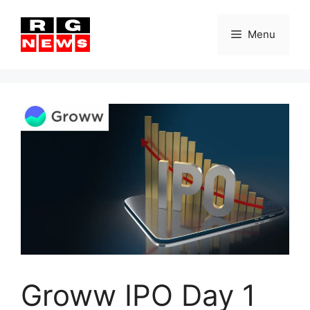
Skip
to
Menu
content
Groww IPO Day 1