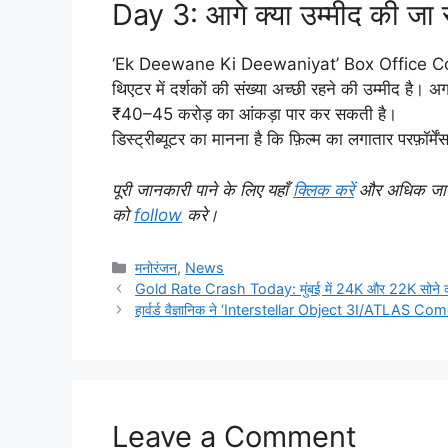
Day 3: आगे क्या उम्मीद की जा र
‘Ek Deewane Ki Deewaniyat’ Box Office Collecti
थिएटर में दर्शकों की संख्या अच्छी रहने की उम्मीद है। अगर
₹40–45 करोड़ का आंकड़ा पार कर सकती है।
डिस्ट्रीब्यूटर का मानना ​​है कि फ़िल्म का लगातार परफ़ॉर
पूरी जानकारी पाने के लिए यहाँ
क्लिक करें
और अधिक जानकार
को
follow
करे।
C
मनोरंजन
,
News
a
Gold Rate Crash Today: मुंबई में 24K और 22K सोने 
t
हार्वर्ड वैज्ञानिक ने ‘Interstellar Object 3I/ATLAS Com
e
g
o
r
i
Leave a Comment
e