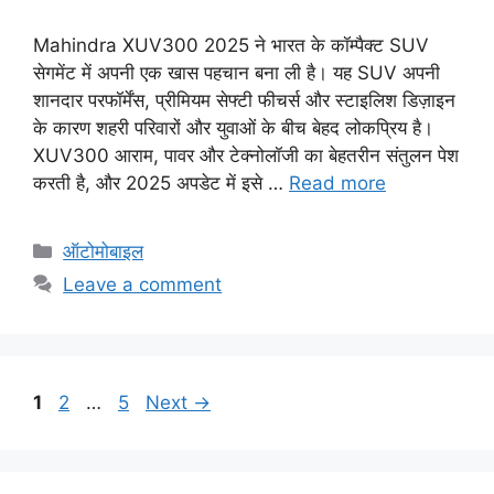
Mahindra XUV300 2025 ने भारत के कॉम्पैक्ट SUV
सेगमेंट में अपनी एक खास पहचान बना ली है। यह SUV अपनी
शानदार परफॉर्मेंस, प्रीमियम सेफ्टी फीचर्स और स्टाइलिश डिज़ाइन
के कारण शहरी परिवारों और युवाओं के बीच बेहद लोकप्रिय है।
XUV300 आराम, पावर और टेक्नोलॉजी का बेहतरीन संतुलन पेश
करती है, और 2025 अपडेट में इसे …
Read more
C
ऑटोमोबाइल
a
Leave a comment
t
e
g
o
P
P
P
1
2
…
5
Next
→
r
a
a
a
i
g
g
g
e
e
e
e