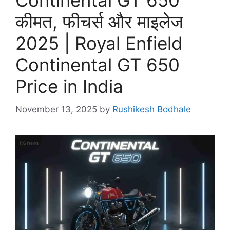
Continental GT 650
e
कीमत, फीचर्स और माइलेज
s
2025 | Royal Enfield
Continental GT 650
Price in India
November 13, 2025
by
Rushikesh Bodhale