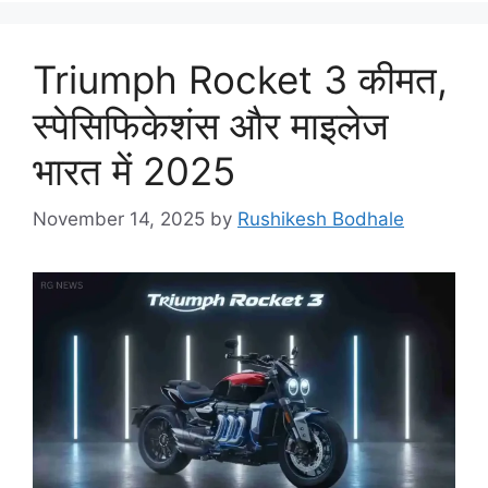
g
o
Triumph Rocket 3 कीमत,
r
i
स्पेसिफिकेशंस और माइलेज
e
भारत में 2025
s
November 14, 2025
by
Rushikesh Bodhale